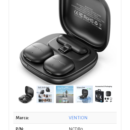
Marca:
VENTION
P/N:
NCDB0