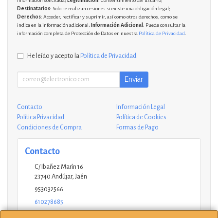
información solicitada;
Legitimación
: Consentimiento del usuario;
Destinatarios
: Solo se realizan cesiones si existe una obligación legal;
Derechos
: Acceder, rectificar y suprimir, así como otros derechos, como se
indica en la información adicional;
Información Adicional
: Puede consultar la
información completa de Protección de Datos en nuestra
Política de Privacidad
.
He leído y acepto la
Política de Privacidad
.
Enviar
Contacto
Información Legal
Política Privacidad
Política de Cookies
Condiciones de Compra
Formas de Pago
Contacto
C/ Ibañez Marín 16
23740
Andújar
,
Jaén
953032566
610278685
andujar@ucinformaticos.com