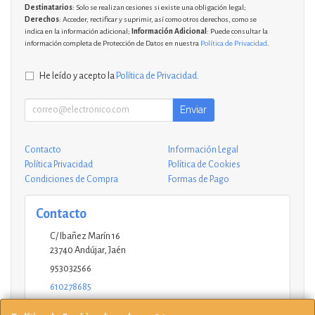
Destinatarios
: Solo se realizan cesiones si existe una obligación legal;
Derechos
: Acceder, rectificar y suprimir, así como otros derechos, como se
indica en la información adicional;
Información Adicional
: Puede consultar la
información completa de Protección de Datos en nuestra
Política de Privacidad
.
He leído y acepto la
Política de Privacidad
.
Enviar
Contacto
Información Legal
Política Privacidad
Política de Cookies
Condiciones de Compra
Formas de Pago
Contacto
C/ Ibañez Marín 16
23740
Andújar
,
Jaén
953032566
610278685
andujar@ucinformaticos.com