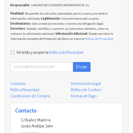
Responsable
: UNIDAD DE CUIDADOS INFORMATICOS, S.L.
Finalidad
: Responder las consultas planteadas por el usuario y enviarle la
información solicitada;
Legitimación
: Consentimiento del usuario;
Destinatarios
: Solo se realizan cesiones si existe una obligación legal;
Derechos
: Acceder, rectificar y suprimir, así como otros derechos, como se
indica en la información adicional;
Información Adicional
: Puede consultar la
información completa de Protección de Datos en nuestra
Política de Privacidad
.
He leído y acepto la
Política de Privacidad
.
Enviar
Contacto
Información Legal
Política Privacidad
Política de Cookies
Condiciones de Compra
Formas de Pago
Contacto
C/ Ibañez Marín 16
23740
Andújar
,
Jaén