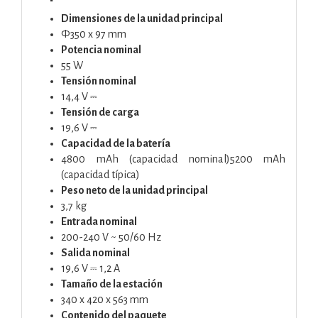
Dimensiones de la unidad principal
Φ350 x 97 mm
Potencia nominal
55 W
Tensión nominal
14,4 V ⎓
Tensión de carga
19,6 V ⎓
Capacidad de la batería
4800 mAh (capacidad nominal)5200 mAh
(capacidad típica)
Peso neto de la unidad principal
3,7 kg
Entrada nominal
200-240 V ~ 50/60 Hz
Salida nominal
19,6 V ⎓ 1,2 A
Tamaño de la estación
340 x 420 x 563 mm
Contenido del paquete