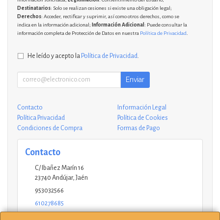
Destinatarios
: Solo se realizan cesiones si existe una obligación legal;
Derechos
: Acceder, rectificar y suprimir, así como otros derechos, como se
indica en la información adicional;
Información Adicional
: Puede consultar la
información completa de Protección de Datos en nuestra
Política de Privacidad
.
He leído y acepto la
Política de Privacidad
.
Enviar
Contacto
Información Legal
Política Privacidad
Política de Cookies
Condiciones de Compra
Formas de Pago
Contacto
C/ Ibañez Marín 16
23740
Andújar
,
Jaén
953032566
610278685
andujar@ucinformaticos.com