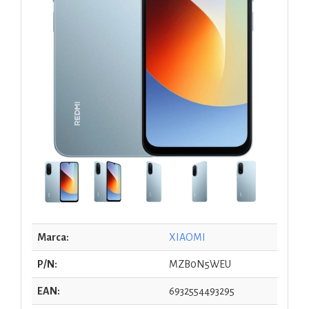
Marca:
XIAOMI
P/N:
MZB0N5WEU
EAN:
6932554493295