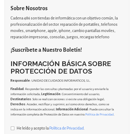
Sobre Nosotros
Cadena 486 son tiendas de informática con un objetivo común, la
profesionalización del sector. reparación de portatiles, telefonos
moviles, smartphone, apple, iphone, cambio pantallas moviles,
reparación impresoras, consolas, juegos, recargas telefono
¡Suscríbete a Nuestro Boletín!
INFORMACIÓN BÁSICA SOBRE
PROTECCIÓN DE DATOS
Responsable
: UNIDAD DE CUIDADOS INFORMATICOS, S.L.
Finalidad
: Responder las consultas planteadas por el usuario y enviarle la
información solicitada;
Legitimación
: Consentimiento del usuario;
Destinatarios
: Solo se realizan cesiones si existe una obligación legal;
Derechos
: Acceder, rectificar y suprimir, así como otros derechos, como se
indica en la información adicional;
Información Adicional
: Puede consultar la
información completa de Protección de Datos en nuestra
Política de Privacidad
.
He leído y acepto la
Política de Privacidad
.