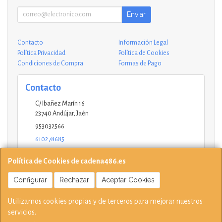
Enviar
Contacto
Información Legal
Política Privacidad
Política de Cookies
Condiciones de Compra
Formas de Pago
Contacto
C/ Ibañez Marín 16
23740
Andújar
,
Jaén
953032566
610278685
andujar@ucinformaticos.com
Política de Cookies de cadena486.es
Configurar
Rechazar
Aceptar Cookies
Horario
Utilizamos cookies propias y de terceros para mejorar nuestros
10-14 17:15-21 L - V Sábados solo mañana
servicios.