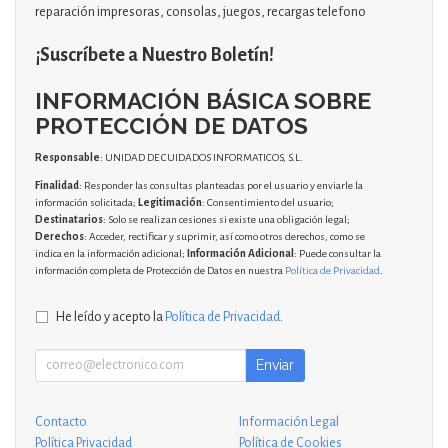
reparación impresoras, consolas, juegos, recargas telefono
¡Suscríbete a Nuestro Boletín!
INFORMACIÓN BÁSICA SOBRE
PROTECCIÓN DE DATOS
Responsable
: UNIDAD DE CUIDADOS INFORMATICOS, S.L.
Finalidad
: Responder las consultas planteadas por el usuario y enviarle la
información solicitada;
Legitimación
: Consentimiento del usuario;
Destinatarios
: Solo se realizan cesiones si existe una obligación legal;
Derechos
: Acceder, rectificar y suprimir, así como otros derechos, como se
indica en la información adicional;
Información Adicional
: Puede consultar la
información completa de Protección de Datos en nuestra
Política de Privacidad
.
He leído y acepto la
Política de Privacidad
.
Enviar
Contacto
Información Legal
Política Privacidad
Política de Cookies