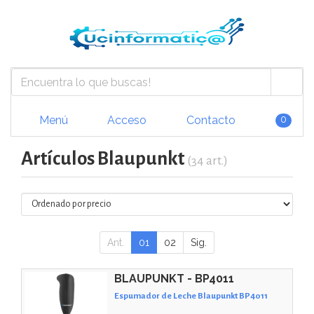
Menú
Acceso
Contacto
0
Artículos Blaupunkt
(34 art.)
Ant.
01
02
Sig.
BLAUPUNKT - BP4011
Espumador de Leche Blaupunkt BP4011