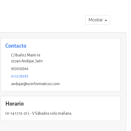
Mostrar
Contacto
C/ Ibañez Marín 16
23740
Andújar
,
Jaén
953032566
610278685
andujar@ucinformaticos.com
Horario
10-14 17:15-21 L - V Sábados solo mañana