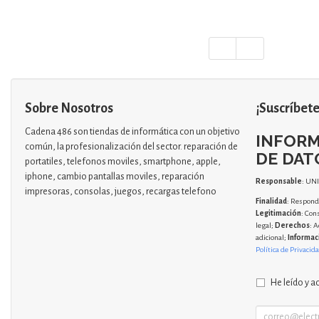
Sobre Nosotros
¡Suscríbete
Cadena 486 son tiendas de informática con un objetivo
INFORM
común, la profesionalización del sector. reparación de
DE DAT
portatiles, telefonos moviles, smartphone, apple,
iphone, cambio pantallas moviles, reparación
Responsable
: UN
impresoras, consolas, juegos, recargas telefono
Finalidad
: Responde
Legitimación
: Con
legal;
Derechos
: A
adicional;
Informac
Política de Privacid
He leído y a