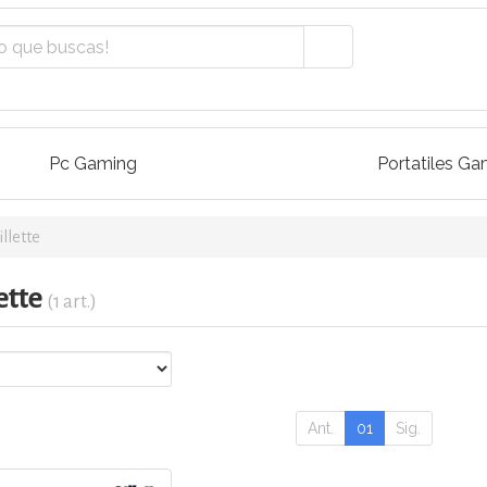
Pc Gaming
Portatiles Ga
illette
ette
(1 art.)
Ant.
01
Sig.