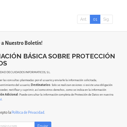
Ant.
01
Sig.
 a Nuestro Boletín!
ACIÓN BÁSICA SOBRE PROTECCIÓN
OS
IDAD DE CUIDADOS INFORMATICOS, S.L.
r las consultas planteadas por el usuario y enviarle la información solicitada;
sentimiento del usuario;
Destinatarios
: Solo se realizan cesiones si existe una obligación
cceder, rectificar y suprimir, así como otros derechos, como se indica en la información
ión Adicional
: Puede consultar la información completa de Protección de Datos en nuestra
ad
.
cepto la
Política de Privacidad
.
Enviar