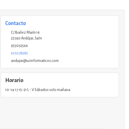
Contacto
C/ Ibañez Marín 16
23740
Andújar
,
Jaén
953032566
610278685
andujar@ucinformaticos.com
Horario
10-14 17:15-21 L - V Sábados solo mañana