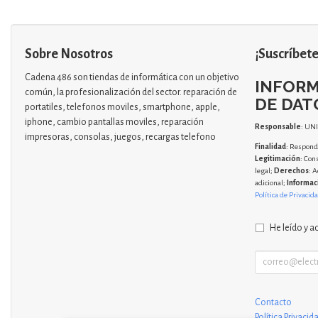
Sobre Nosotros
¡Suscríbete
Cadena 486 son tiendas de informática con un objetivo
INFORM
común, la profesionalización del sector. reparación de
DE DAT
portatiles, telefonos moviles, smartphone, apple,
iphone, cambio pantallas moviles, reparación
Responsable
: UN
impresoras, consolas, juegos, recargas telefono
Finalidad
: Responde
Legitimación
: Con
legal;
Derechos
: A
adicional;
Informac
Política de Privacid
He leído y a
Contacto
Política Privacid