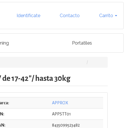
Identifícate
Contacto
Carrito
ming
Portatiles
 de 17-42"/ hasta 30kg
arca:
APPROX
/N:
APPSTT01
AN:
8435099523482