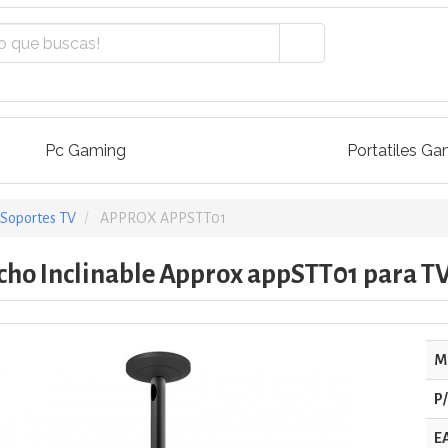
Pc Gaming
Portatiles Ga
Soportes TV
APPROX APPSTT01
cho Inclinable Approx appSTT01 para TV
M
P
E