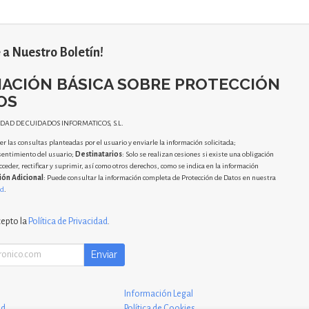
 a Nuestro Boletín!
ACIÓN BÁSICA SOBRE PROTECCIÓN
OS
IDAD DE CUIDADOS INFORMATICOS, S.L.
r las consultas planteadas por el usuario y enviarle la información solicitada;
sentimiento del usuario;
Destinatarios
: Solo se realizan cesiones si existe una obligación
cceder, rectificar y suprimir, así como otros derechos, como se indica en la información
ión Adicional
: Puede consultar la información completa de Protección de Datos en nuestra
ad
.
cepto la
Política de Privacidad
.
Enviar
Información Legal
ad
Política de Cookies