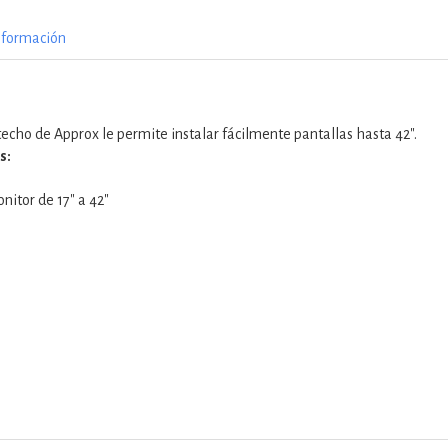
nformación
techo de Approx le permite instalar fácilmente pantallas hasta 42".
s:
itor de 17" a 42"