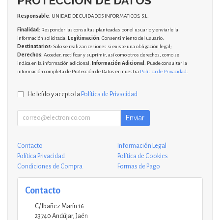
PROTECCIÓN DE DATOS
Responsable
: UNIDAD DE CUIDADOS INFORMATICOS, S.L.
Finalidad
: Responder las consultas planteadas por el usuario y enviarle la
información solicitada;
Legitimación
: Consentimiento del usuario;
Destinatarios
: Solo se realizan cesiones si existe una obligación legal;
Derechos
: Acceder, rectificar y suprimir, así como otros derechos, como se
indica en la información adicional;
Información Adicional
: Puede consultar la
información completa de Protección de Datos en nuestra
Política de Privacidad
.
He leído y acepto la
Política de Privacidad
.
Enviar
Contacto
Información Legal
Política Privacidad
Política de Cookies
Condiciones de Compra
Formas de Pago
Contacto
C/ Ibañez Marín 16
23740
Andújar
,
Jaén