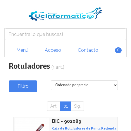
Menú
Acceso
Contacto
0
Rotuladores
(1 art.)
Filtro
Ant.
01
Sig.
BIC - 902089
Caja de Rotuladores de Punta Redonda