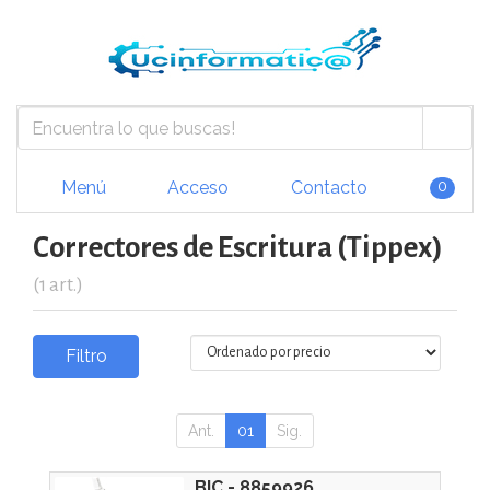
Menú
Acceso
Contacto
0
Correctores de Escritura (Tippex)
(1 art.)
Filtro
Ant.
01
Sig.
BIC - 8859926