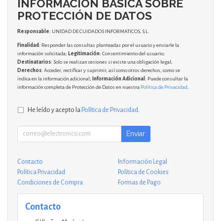
INFORMACIÓN BÁSICA SOBRE
PROTECCIÓN DE DATOS
Responsable
: UNIDAD DE CUIDADOS INFORMATICOS, S.L.
Finalidad
: Responder las consultas planteadas por el usuario y enviarle la
información solicitada;
Legitimación
: Consentimiento del usuario;
Destinatarios
: Solo se realizan cesiones si existe una obligación legal;
Derechos
: Acceder, rectificar y suprimir, así como otros derechos, como se
indica en la información adicional;
Información Adicional
: Puede consultar la
información completa de Protección de Datos en nuestra
Política de Privacidad
.
He leído y acepto la
Política de Privacidad
.
Enviar
Contacto
Información Legal
Política Privacidad
Política de Cookies
Condiciones de Compra
Formas de Pago
Contacto