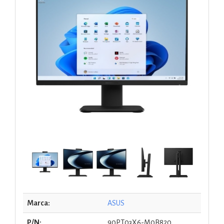
Marca:
ASUS
P/N:
90PT03X6-M0B820