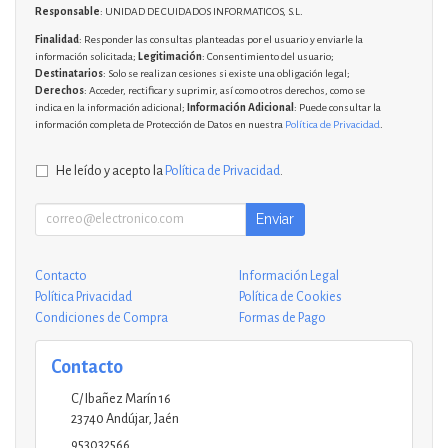
Responsable
: UNIDAD DE CUIDADOS INFORMATICOS, S.L.
Finalidad
: Responder las consultas planteadas por el usuario y enviarle la
información solicitada;
Legitimación
: Consentimiento del usuario;
Destinatarios
: Solo se realizan cesiones si existe una obligación legal;
Derechos
: Acceder, rectificar y suprimir, así como otros derechos, como se
indica en la información adicional;
Información Adicional
: Puede consultar la
información completa de Protección de Datos en nuestra
Política de Privacidad
.
He leído y acepto la
Política de Privacidad
.
Enviar
Contacto
Información Legal
Política Privacidad
Política de Cookies
Condiciones de Compra
Formas de Pago
Contacto
C/ Ibañez Marín 16
23740
Andújar
,
Jaén
953032566