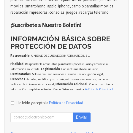
moviles, smartphone, apple, iphone, cambio pantallas moviles,
reparación impresoras, consolas, juegos, recargas telefono
¡Suscríbete a Nuestro Boletín!
INFORMACIÓN BÁSICA SOBRE
PROTECCIÓN DE DATOS
Responsable
: UNIDAD DE CUIDADOS INFORMATICOS, S.L.
Finalidad
: Responder las consultas planteadas por el usuario y enviarle la
información solicitada;
Legitimación
: Consentimiento del usuario;
Destinatarios
: Solo se realizan cesiones si existe una obligación legal;
Derechos
: Acceder, rectificar y suprimir, así como otros derechos, como se
indica en la información adicional;
Información Adicional
: Puede consultar la
información completa de Protección de Datos en nuestra
Política de Privacidad
.
He leído y acepto la
Política de Privacidad
.
Enviar