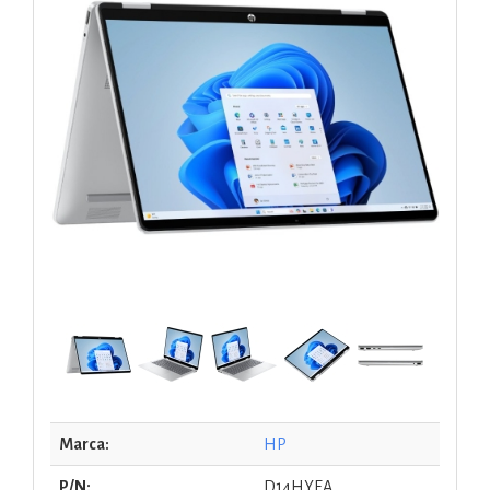
Marca:
HP
P/N:
D14HYEA