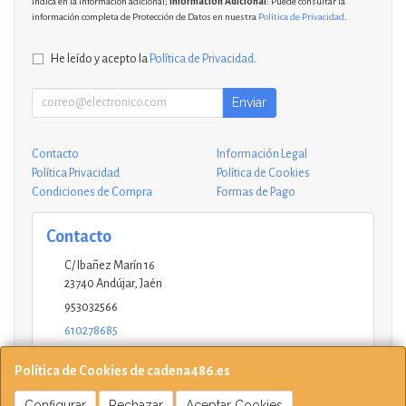
indica en la información adicional;
Información Adicional
: Puede consultar la
información completa de Protección de Datos en nuestra
Política de Privacidad
.
He leído y acepto la
Política de Privacidad
.
Enviar
Contacto
Información Legal
Política Privacidad
Política de Cookies
Condiciones de Compra
Formas de Pago
Contacto
C/ Ibañez Marín 16
23740
Andújar
,
Jaén
953032566
610278685
andujar@ucinformaticos.com
Política de Cookies de cadena486.es
Configurar
Rechazar
Aceptar Cookies