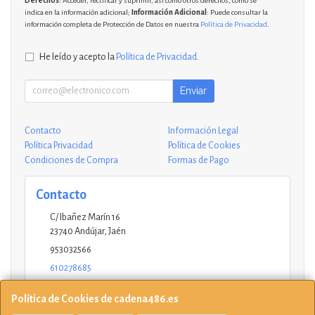
Derechos
: Acceder, rectificar y suprimir, así como otros derechos, como se
indica en la información adicional;
Información Adicional
: Puede consultar la
información completa de Protección de Datos en nuestra
Política de Privacidad
.
He leído y acepto la
Política de Privacidad
.
Enviar
Contacto
Información Legal
Política Privacidad
Política de Cookies
Condiciones de Compra
Formas de Pago
Contacto
C/ Ibañez Marín 16
23740
Andújar
,
Jaén
953032566
610278685
andujar@ucinformaticos.com
Política de Cookies de cadena486.es