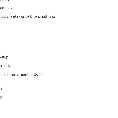
ximas: 24
 hasta 1x16+2x4, 2x8+2x4, 1x8+4x4
A1851
 2020A
e funcionamiento: 105 °C
as
Sí