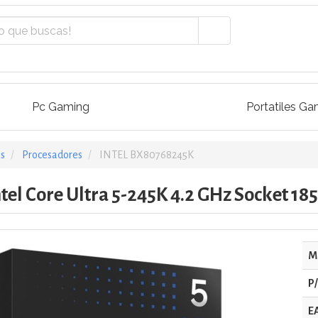
Pc Gaming
Portatiles Ga
s
Procesadores
INTEL BX80768245K
tel Core Ultra 5-245K 4.2 GHz Socket 185
M
P
E