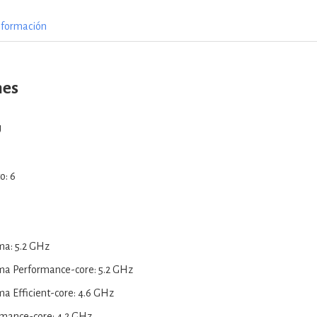
nformación
nes
U
o: 6
ma: 5.2 GHz
ma Performance-core: 5.2 GHz
a Efficient-core: 4.6 GHz
rmance-core: 4.2 GHz