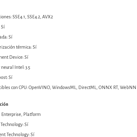
ciones: SSE4.1, SSE4.2, AVX2
 Sí
ada: Sí
ización térmica: Sí
ent Device: Sí
neural Intel: 3.5
ost: Sí
tibles con CPU: OpenVINO, WindowsML, DirectML, ONNX RT, WebNN
ación
: Enterprise, Platform
 Technology: Sí
nt Technology: Sí