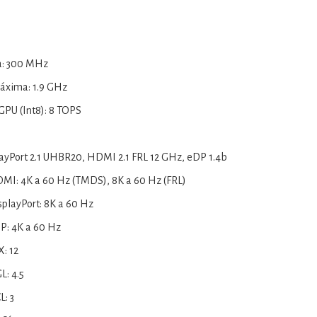
ca: 300 MHz
áxima: 1.9 GHz
PU (Int8): 8 TOPS
layPort 2.1 UHBR20, HDMI 2.1 FRL 12 GHz, eDP 1.4b
MI: 4K a 60 Hz (TMDS), 8K a 60 Hz (FRL)
playPort: 8K a 60 Hz
P: 4K a 60 Hz
: 12
: 4.5
: 3