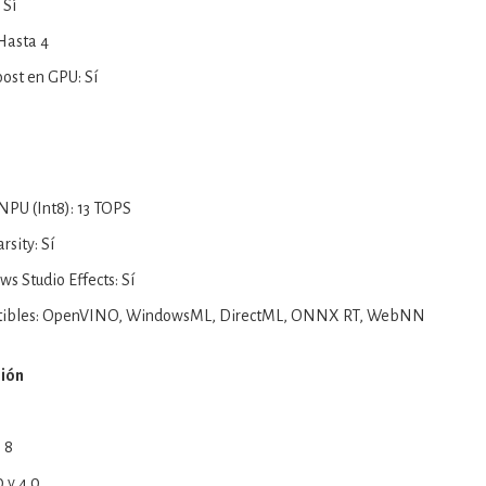
 Sí
Hasta 4
ost en GPU: Sí
PU (Int8): 13 TOPS
sity: Sí
 Studio Effects: Sí
tibles: OpenVINO, WindowsML, DirectML, ONNX RT, WebNN
sión
 8
0 y 4.0