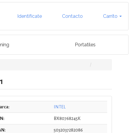
Identifícate
Contacto
Carrito
ming
Portatiles
1
arca:
INTEL
/N:
BX80768245K
AN:
5032037282086