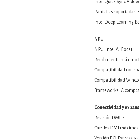
Intel Quick Sync Video:
Pantallas soportadas: 
Intel Deep Learning Bo
NPU
NPU: Intel AI Boost
Rendimiento máximo N
Compatibilidad con spar
Compatibilidad Windows
Frameworks IA compa
Conectividad y expan
Revisión DMI: 4
Carriles DMI máximos:
Versión PCI Express: 5.