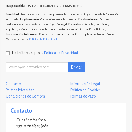
Responsable
: UNIDAD DE CUIDADOS INFORMATICOS, S.L.
Finalidad
: Responder las consultas planteadas por el usuario y enviarle la información
solicitada;
Legitimación
: Consentimiento del usuario;
Destinatarios
: Solo se
realizan cesiones si existe una obligación legal;
Derechos
: Acceder, rectificar y
suprimir, así como otros derechos, como se indica en la información adicional;
Información Adicional
: Puede consultar la información completa de Protección de
Datos en nuestra
Política de Privacidad
.
He leído y acepto la
Política de Privacidad
.
Enviar
Contacto
Información Legal
Política Privacidad
Política de Cookies
Condiciones de Compra
Formas de Pago
Contacto
C/ Ibañez Marín 16
23740
Andújar
,
Jaén