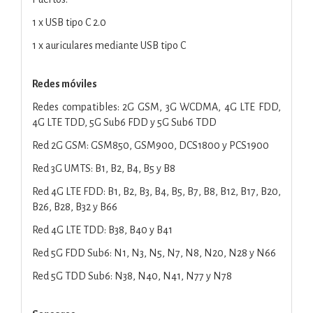
1 x USB tipo C 2.0
1 x auriculares mediante USB tipo C
Redes móviles
Redes compatibles: 2G GSM, 3G WCDMA, 4G LTE FDD,
4G LTE TDD, 5G Sub6 FDD y 5G Sub6 TDD
Red 2G GSM: GSM850, GSM900, DCS1800 y PCS1900
Red 3G UMTS: B1, B2, B4, B5 y B8
Red 4G LTE FDD: B1, B2, B3, B4, B5, B7, B8, B12, B17, B20,
B26, B28, B32 y B66
Red 4G LTE TDD: B38, B40 y B41
Red 5G FDD Sub6: N1, N3, N5, N7, N8, N20, N28 y N66
Red 5G TDD Sub6: N38, N40, N41, N77 y N78