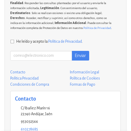
Finalidad
: Responder las consultas planteadas por el usuario y enviarle la
información solicitada;
Legitimación
: Consentimiento del usuario;
Destinatarios
: Solo se realizan cesiones si existe una obligación legal;
Derechos
: Acceder, rectificar y suprimir, así como otros derechos, como se
indica en la información adicional;
Información Adicional
: Puede consultar la
información completa de Protección de Datos en nuestra
Política de Privacidad
.
He leído y acepto la
Política de Privacidad
.
Enviar
Contacto
Información Legal
Política Privacidad
Política de Cookies
Condiciones de Compra
Formas de Pago
Contacto
C/ Ibañez Marín 16
23740
Andújar
,
Jaén
953032566
610278685