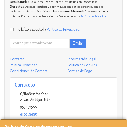
Destinatarios
: Solo se realizan cesiones si existe una obligación legal;
Derechos
: Acceder, rectificar y suprimir, así como otros derechos, como se
indica en la información adicional;
Información Adicional
: Puede consultar la
información completa de Protección de Datos en nuestra
Política de Privacidad
.
He leído y acepto la
Política de Privacidad
.
Enviar
Contacto
Información Legal
Política Privacidad
Política de Cookies
Condiciones de Compra
Formas de Pago
Contacto
C/ Ibañez Marín 16
23740
Andújar
,
Jaén
953032566
610278685
andujar@ucinformaticos.com