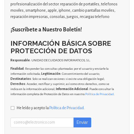
profesionalización del sector. reparación de portatiles, telefonos
moviles, smartphone, apple, iphone, cambio pantallas moviles,
reparación impresoras, consolas, juegos, recargas telefono
¡Suscríbete a Nuestro Boletín!
INFORMACIÓN BÁSICA SOBRE
PROTECCIÓN DE DATOS
Responsable
: UNIDAD DE CUIDADOS INFORMATICOS, S.L.
Finalidad
: Responder las consultas planteadas por el usuario y enviarle la
información solicitada;
Legitimación
: Consentimiento del usuario;
Destinatarios
: Solo se realizan cesiones si existe una obligación legal;
Derechos
: Acceder, rectificar y suprimir, así como otros derechos, como se
indica en la información adicional;
Información Adicional
: Puede consultar la
información completa de Protección de Datos en nuestra
Política de Privacidad
.
He leído y acepto la
Política de Privacidad
.
Enviar