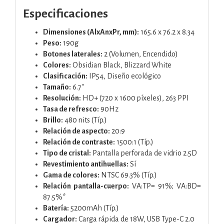
Especificaciones
Dimensiones (AlxAnxPr, mm):
165.6 x 76.2 x 8.34
Peso:
190g
Botones laterales:
2 (Volumen, Encendido)
Colores:
Obsidian Black, Blizzard White
Clasificación:
IP54, Diseño ecológico
Tamaño:
6.7"
Resolución:
HD+ (720 x 1600 píxeles), 263 PPI
Tasa de refresco:
90Hz
Brillo:
480 nits (Típ.)
Relación de aspecto:
20:9
Relación de contraste:
1500:1 (Típ.)
Tipo de cristal:
Pantalla perforada de vidrio 2.5D
Revestimiento antihuellas:
Sí
Gama de colores:
NTSC 69.3% (Típ.)
Relación pantalla-cuerpo:
VA:TP= 91%; VA:BD=
87.5%*
Batería:
5200mAh (Típ.)
Cargador:
Carga rápida de 18W, USB Type-C 2.0