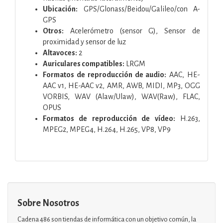
Ubicación:
GPS/Glonass/Beidou/Galileo/con A-
GPS
Otros:
Acelerómetro (sensor G), Sensor de
proximidad y sensor de luz
Altavoces:
2
Auriculares compatibles:
LRGM
Formatos de reproducción de audio:
AAC, HE-
AAC v1, HE-AAC v2, AMR, AWB, MIDI, MP3, OGG
VORBIS, WAV (Alaw/Ulaw), WAV(Raw), FLAC,
OPUS
Formatos de reproducción de vídeo:
H.263,
MPEG2, MPEG4, H.264, H.265, VP8, VP9
Sobre Nosotros
Cadena 486 son tiendas de informática con un objetivo común, la