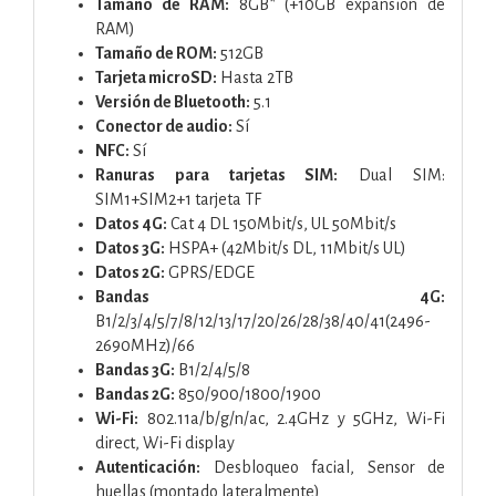
Tamaño de RAM:
8GB* (+10GB expansión de
RAM)
Tamaño de ROM:
512GB
Tarjeta microSD:
Hasta 2TB
Versión de Bluetooth:
5.1
Conector de audio:
Sí
NFC:
Sí
Ranuras para tarjetas SIM:
Dual SIM:
SIM1+SIM2+1 tarjeta TF
Datos 4G:
Cat 4 DL 150Mbit/s, UL 50Mbit/s
Datos 3G:
HSPA+ (42Mbit/s DL, 11Mbit/s UL)
Datos 2G:
GPRS/EDGE
Bandas 4G:
B1/2/3/4/5/7/8/12/13/17/20/26/28/38/40/41(2496-
2690MHz)/66
Bandas 3G:
B1/2/4/5/8
Bandas 2G:
850/900/1800/1900
Wi-Fi:
802.11a/b/g/n/ac, 2.4GHz y 5GHz, Wi-Fi
direct, Wi-Fi display
Autenticación:
Desbloqueo facial, Sensor de
huellas (montado lateralmente)