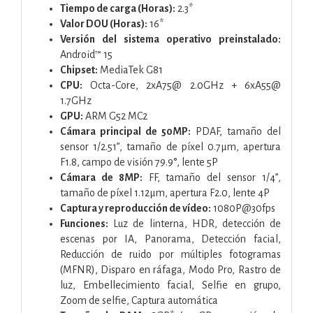
Tiempo de carga (Horas):
2.3*
Valor DOU (Horas):
16*
Versión del sistema operativo preinstalado:
Android™ 15
Chipset:
MediaTek G81
CPU:
Octa-Core, 2xA75@ 2.0GHz + 6xA55@
1.7GHz
GPU:
ARM G52 MC2
Cámara principal de 50MP:
PDAF, tamaño del
sensor 1/2.51”, tamaño de píxel 0.7μm, apertura
F1.8, campo de visión 79.9°, lente 5P
Cámara de 8MP:
FF, tamaño del sensor 1/4”,
tamaño de píxel 1.12μm, apertura F2.0, lente 4P
Captura y reproducción de vídeo:
1080P@30fps
Funciones:
Luz de linterna, HDR, detección de
escenas por IA, Panorama, Detección facial,
Reducción de ruido por múltiples fotogramas
(MFNR), Disparo en ráfaga, Modo Pro, Rastro de
luz, Embellecimiento facial, Selfie en grupo,
Zoom de selfie, Captura automática